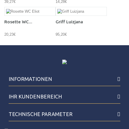
39,27€
14,28€
Rosette WC...
Griff Luizjana
20,23€
95,20€
INFORMATIONEN
IHR KUNDENBEREICH
TECHNISCHE PARAMETER