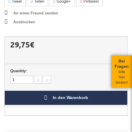
Tweet
Teilen
Google+
Pinterest
An einen Freund senden
Ausdrucken
29,75€
Bei
Fragen
Quantity:
bitte
hier
klicken!
In den Warenkorb