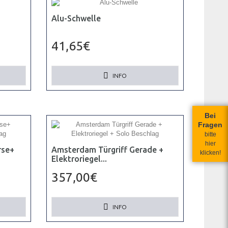
Alu-Schwelle
41,65€
INFO
Bei
Fragen
bitte
hier
rse+
Amsterdam Türgriff Gerade +
klicken!
Elektroriegel...
357,00€
INFO