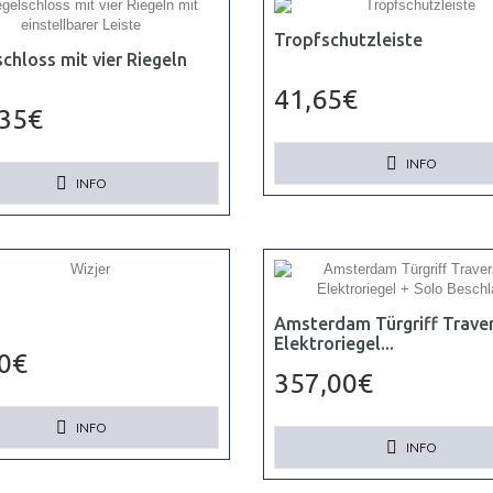
Tropfschutzleiste
schloss mit vier Riegeln
41,65€
,35€
INFO
INFO
Amsterdam Türgriff Trave
Elektroriegel...
0€
357,00€
INFO
INFO