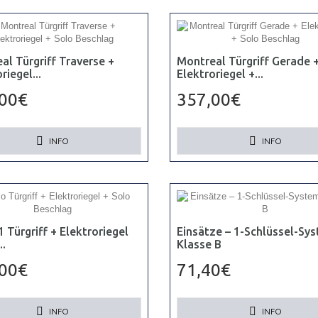
al Türgriff Traverse +
Montreal Türgriff Gerade 
riegel...
Elektroriegel +...
,00€
357,00€
INFO
INFO
 Türgriff + Elektroriegel
Einsätze – 1-Schlüssel-Sy
..
Klasse B
,00€
71,40€
INFO
INFO