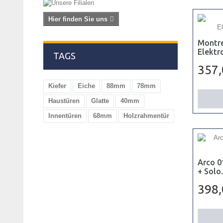
Hier finden Sie uns
Montre
Elektro
TAGS
357
Kiefer
Eiche
88mm
78mm
Haustüren
Glatte
40mm
Innentüren
68mm
Holzrahmentür
Arco 01
+ Solo.
398