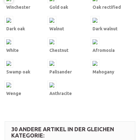
Winchester
Gold oak
Oak rectified
Dark oak
Walnut
Dark walnut
White
Chestnut
Afromosia
Swamp oak
Palisander
Mahogany
Wenge
Anthracite
30 ANDERE ARTIKEL IN DER GLEICHEN
KATEGORIE: